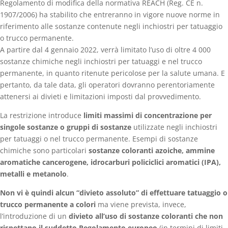
Regolamento di modifica della normativa REACH (Reg. CE n.
1907/2006) ha stabilito che entreranno in vigore nuove norme in
riferimento alle sostanze contenute negli inchiostri per tatuaggio
o trucco permanente.
A partire dal 4 gennaio 2022, verrà limitato l’uso di oltre 4 000
sostanze chimiche negli inchiostri per tatuaggi e nel trucco
permanente, in quanto ritenute pericolose per la salute umana. E
pertanto, da tale data, gli operatori dovranno perentoriamente
attenersi ai divieti e limitazioni imposti dal provvedimento.
La restrizione introduce
limiti massimi di concentrazione per
singole sostanze o gruppi di sostanze
utilizzate negli inchiostri
per tatuaggi o nel trucco permanente. Esempi di sostanze
chimiche sono particolari
sostanze coloranti azoiche, ammine
aromatiche cancerogene, idrocarburi policiclici aromatici (IPA),
metalli e metanolo
.
Non vi è quindi alcun “divieto assoluto” di effettuare tatuaggio o
trucco permanente a colori
ma viene prevista, invece,
l’introduzione di un
divieto all’uso di sostanze coloranti che non
rispettano il suddetto Regolamento europeo
(in termini di limiti