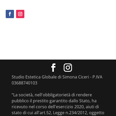
Studio Estetica Globale di Simona Ciceri - P.IVA
03688740103
“La società, nell'obbligatorietà di rendere
pubblico il prestito garantito dallo Stato, ha
ricevuto nel corso dell'esercizio 2020, aiuti di
stato di cui all'art.52, Legge n.234/2012, oggetto