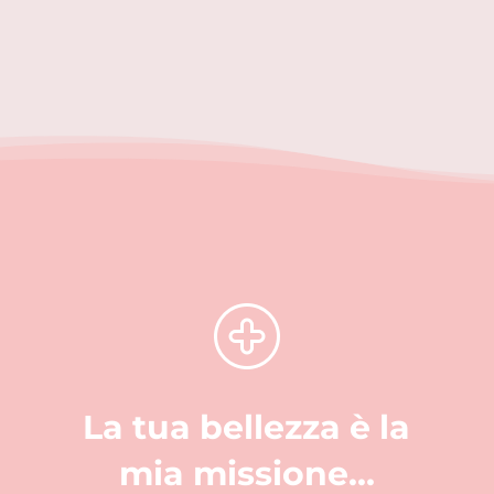
La tua bellezza è la
mia missione…