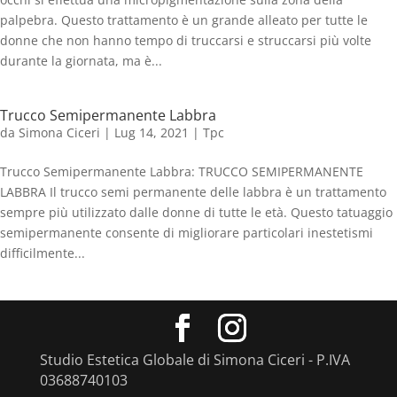
palpebra. Questo trattamento è un grande alleato per tutte le
donne che non hanno tempo di truccarsi e struccarsi più volte
durante la giornata, ma è...
Trucco Semipermanente Labbra
da
Simona Ciceri
|
Lug 14, 2021
|
Tpc
Trucco Semipermanente Labbra: TRUCCO SEMIPERMANENTE
LABBRA Il trucco semi permanente delle labbra è un trattamento
sempre più utilizzato dalle donne di tutte le età. Questo tatuaggio
semipermanente consente di migliorare particolari inestetismi
difficilmente...
Studio Estetica Globale di Simona Ciceri - P.IVA
03688740103